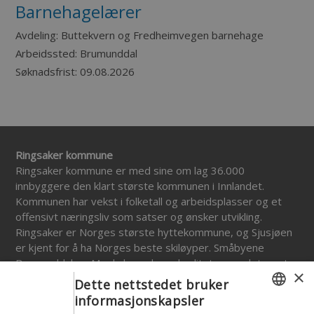
Barnehagelærer
Avdeling:
Buttekvern og Fredheimvegen barnehage
Arbeidssted:
Brumunddal
Søknadsfrist:
09.08.2026
Ringsaker kommune
Ringsaker kommune er med sine om lag 36.000
innbyggere den klart største kommunen i Innlandet.
Kommunen har vekst i folketall og arbeidsplasser og et
offensivt næringsliv som satser og ønsker utvikling.
Ringsaker er Norges største hyttekommune, og Sjusjøen
er kjent for å ha Norges beste skiløyper. Småbyene
Brumunddal og Moelv har urbane kvaliteter, og det er et
×
mangfoldig botilbud i hele kommunen. Det er gode
Dette nettstedet bruker
oppvekstmiljøer, god barnehagedekning og en satsing på
informasjonskapsler
økt læringsutbytte i skolen. Mjøsa og det vakre